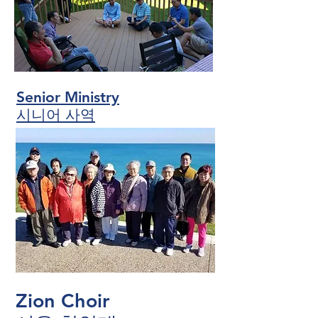
Senior Ministry
​시니어 사역
Zion Choir