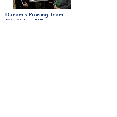
Dunamis Praising Team
두나미스 찬양단
표경진 집사
(Kyungjin Pyo)
​찬양단 리더